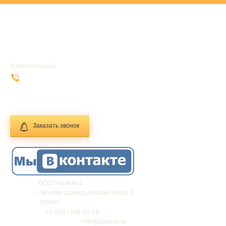
УСЛУГИ
ГЛАВНАЯ
Круглосуточный
+7 (916) 169-62-28
info@1pesok.ru
Заказать звонок
Фирма:
ООО Песок №1
Адрес:
г.
Москва
,
Домодедовская улица, 8
Индекс:
109387
Телефон:
+7 (916) 169-62-28
Электронная почта:
info@1pesok.ru