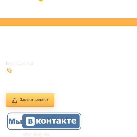
УСЛУГИ
ГЛАВНАЯ
Круглосуточный
+7 (916) 169-62-28
info@1pesok.ru
Заказать звонок
Фирма:
ООО Песок №1