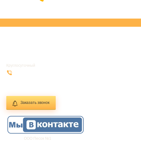
УСЛУГИ
ГЛАВНАЯ
Круглосуточный
+7 (916) 169-62-28
info@1pesok.ru
Заказать звонок
Фирма:
ООО Песок №1