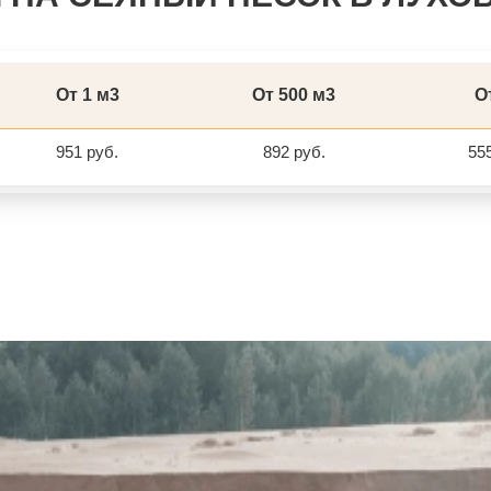
От 1 м3
От 500 м3
От
951 руб.
892 руб.
555